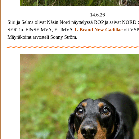
14.6.26
Siiri ja Selma olivat Nåsin Nord-näyttelyssä ROP ja saivat NORD-
SERTin. FI&SE MVA, FI JMVA
T. Brand New Cadillac
oli VSP
Mäyräkoirat arvosteli Sonny Ström.