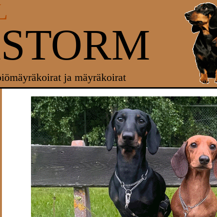
L
XSTORM
piömäyräkoirat ja mäyräkoirat