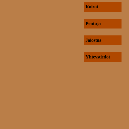
Koirat
Pentuja
Jalostus
Yhteystiedot