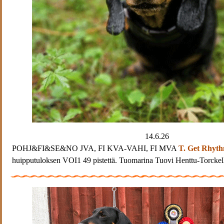
14.6.26
POHJ&FI&SE&NO JVA, FI KVA-VAHI, FI MVA
T. Get Rhyt
huipputuloksen VOI1 49 pistettä. Tuomarina Tuovi Henttu-Torckel