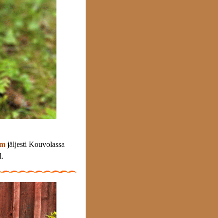
hm
jäljesti Kouvolassa
l.