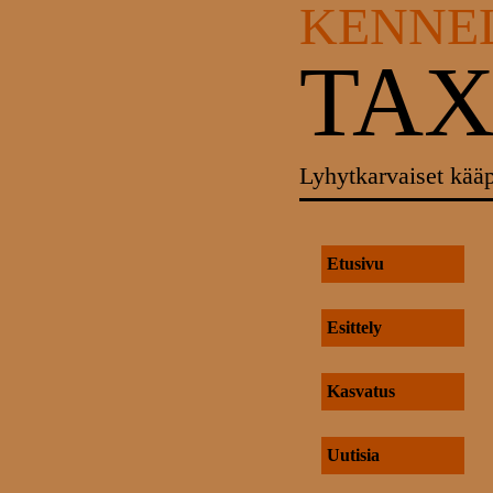
KENNE
TA
Lyhytkarvaiset kää
Etusivu
Esittely
Kasvatus
Uutisia