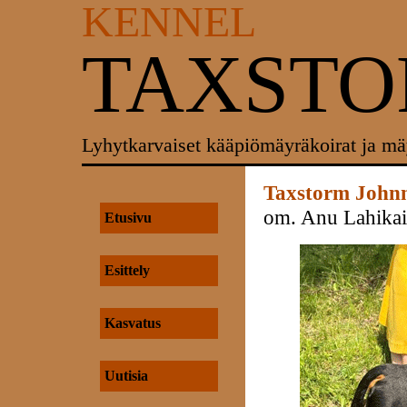
KENNEL
TAXST
Lyhytkarvaiset kääpiömäyräkoirat ja mä
Taxstorm John
om. Anu Lahikai
Etusivu
Esittely
Kasvatus
Uutisia