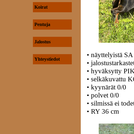
Koirat
Pentuja
Jalostus
• näyttelyistä SA
Yhteystiedot
• jalostustarkast
• hyväksytty PI
• selkäkuvattu 
• kyynärät 0/0
• polvet 0/0
• silmissä ei tode
• RY 36 cm