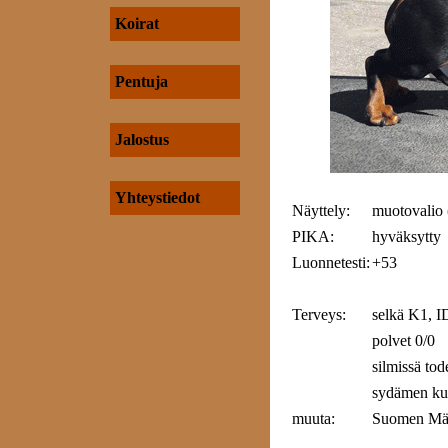
Koirat
Pentuja
Jalostus
Yhteystiedot
Näyttely:
muotovalio
PIKA:
hyväksytty
Luonnetesti:
+53
Terveys:
selkä K1, I
polvet 0/0
silmissä tode
sydämen kuu
muuta:
Suomen Mäyr