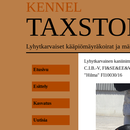
KENNEL
TAXST
Lyhytkarvaiset kääpiömäyräkoirat ja mä
Lyhytkarvainen kaniinim
C.I.B.-V, FI&SE&E
Etusivu
"Hilma" FI10030/16
Esittely
Kasvatus
Uutisia