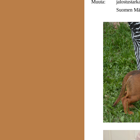
Muuta:
jalostustark
Suomen Mäy