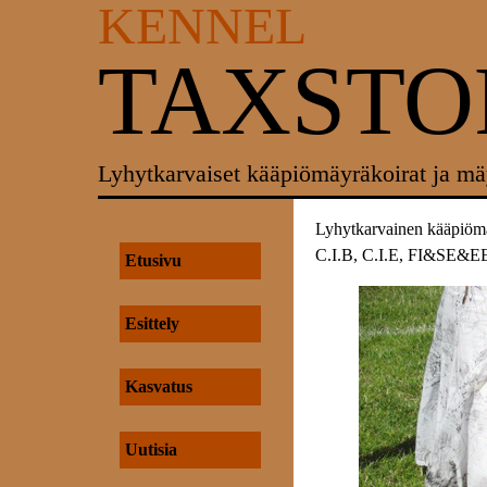
KENNEL
TAXST
Lyhytkarvaiset kääpiömäyräkoirat ja mä
Lyhytkarvainen kääpiöm
C.I.B, C.I.E, FI&SE
Etusivu
Esittely
Kasvatus
Uutisia