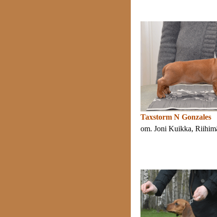
Taxstorm N Gonzales
om. Joni Kuikka, Riihim