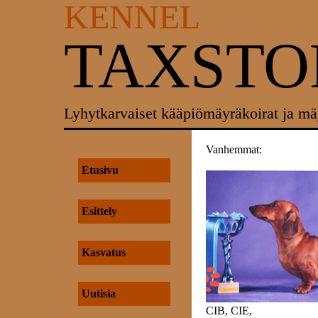
KENNEL
TAXST
Lyhytkarvaiset kääpiömäyräkoirat ja mä
Vanhemmat:
Etusivu
Esittely
Kasvatus
Uutisia
CIB, CIE,