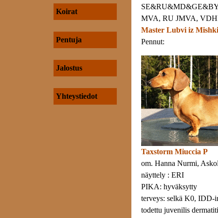
SE&RU&MD&GE&BY
Koirat
MVA, RU JMVA, VDH
Master Lubvi iz Mish
Pentuja
Pennut:
Jalostus
Yhteystiedot
Taxstorm Miuccia P
om. Hanna Nurmi, Asko
näyttely : ERI
PIKA: hyväksytty
terveys: selkä K0, IDD-
todettu juvenilis dermatit