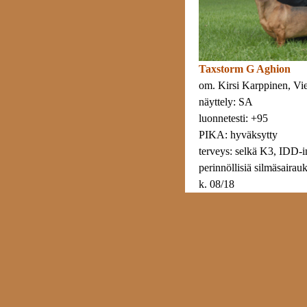
Taxstorm G Aghion
om. Kirsi Karppinen, Vi
näyttely: SA
luonnetesti: +95
PIKA: hyväksytty
terveys: selkä K3, IDD-i
perinnöllisiä silmäsairauk
k. 08/18